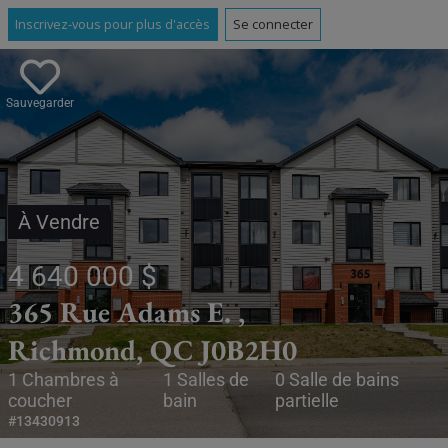
Inscrivez-vous pour plus d'accès
Se connecter
Sauvegarder
À Vendre
4 640 000 $
365 Rue Adams E. ,
Richmond, QC J0B2H0
1 Chambres à
1 Salles de
0 Salle de bains
coucher
bain
partielle
#13430913