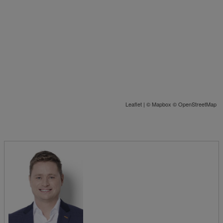
Leaflet
| ©
Mapbox
©
OpenStreetMap