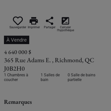
print
share
iso
Sauvegarder
Imprimer
Partager
Calculer
l'hypothèque
À Vendre
4 640 000 $
365 Rue Adams E. , Richmond, QC
J0B2H0
1 Chambres à
1 Salles de
0 Salle de bains
coucher
bain
partielle
Remarques