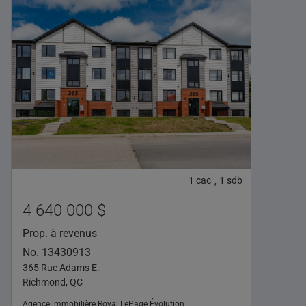
1
cac
1
sdb
,
4 640 000 $
Prop. à revenus
No. 13430913
365 Rue Adams E.
Richmond, QC
Agence immobilière
Royal LePage Évolution