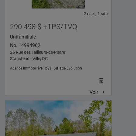
2
cac
1
sdb
,
290 498 $ +TPS/TVQ
Unifamiliale
No. 14994962
25 Rue des Tailleurs-de-Pierre
Stanstead - Ville, QC
Agence immobilière
Royal LePage Évolution
Voir