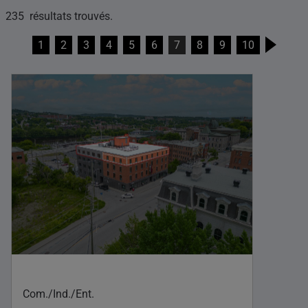
235 résultats trouvés.
1
2
3
4
5
6
7
8
9
10
Com./Ind./Ent.