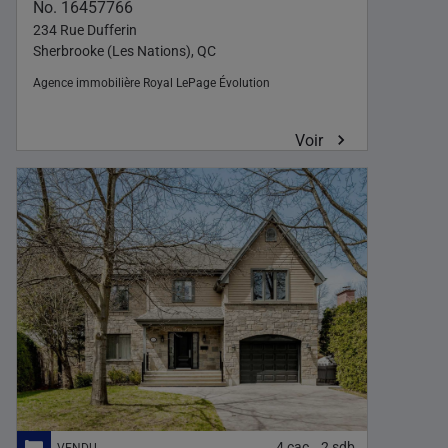
No. 16457766
234 Rue Dufferin
Sherbrooke (Les Nations), QC
Agence immobilière
Royal LePage Évolution
Voir
4
cac
2
sdb
,