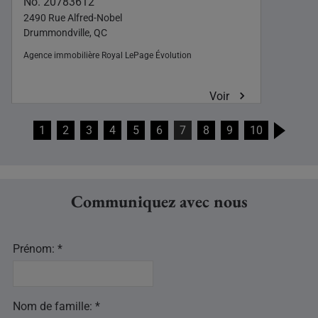
No. 20783612
2490 Rue Alfred-Nobel
Drummondville, QC
Agence immobilière
Royal LePage Évolution
Voir
1
2
3
4
5
6
7
8
9
10
Communiquez avec nous
Prénom: *
Nom de famille: *