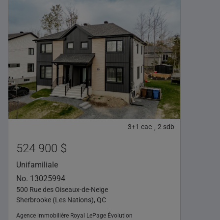
3+1
cac
2
sdb
,
524 900 $
Unifamiliale
No. 13025994
500 Rue des Oiseaux-de-Neige
Sherbrooke (Les Nations), QC
Agence immobilière
Royal LePage Évolution