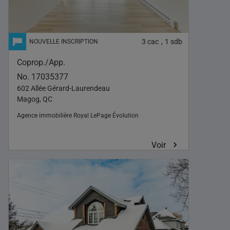
3
cac
1
sdb
,
Coprop./App.
No. 17035377
602 Allée Gérard-Laurendeau
Magog, QC
Agence immobilière
Royal LePage Évolution
Voir