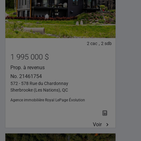
2
cac
2
sdb
,
1 995 000 $
Prop. à revenus
No. 21461754
572 - 578 Rue du Chardonnay
Sherbrooke (Les Nations), QC
Agence immobilière
Royal LePage Évolution
Voir