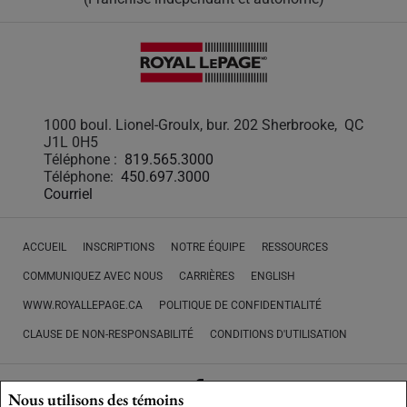
1000 boul. Lionel-Groulx, bur. 202 Sherbrooke, QC
J1L 0H5
Téléphone :
819.565.3000
Téléphone:
450.697.3000
Courriel
ACCUEIL
INSCRIPTIONS
NOTRE ÉQUIPE
RESSOURCES
COMMUNIQUEZ AVEC NOUS
CARRIÈRES
ENGLISH
WWW.ROYALLEPAGE.CA
POLITIQUE DE CONFIDENTIALITÉ
CLAUSE DE NON-RESPONSABILITÉ
CONDITIONS D'UTILISATION
Nous utilisons des témoins