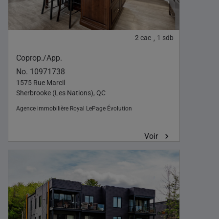
2
cac
1
sdb
,
Coprop./App.
No. 10971738
1575 Rue Marcil
Sherbrooke (Les Nations), QC
Agence immobilière
Royal LePage Évolution
Voir