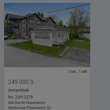
1
cac
1
sdb
,
249 000 $
Unifamiliale
No. 22912279
466 Rue de l'Assomption
Sherbrooke (Fleurimont), QC