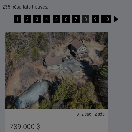
235 résultats trouvés.
1
2
3
4
5
6
7
8
9
10
3+2
cac
2
sdb
,
789 000 $