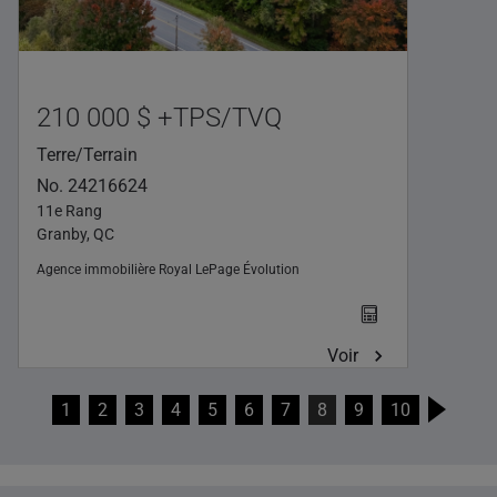
210 000 $ +TPS/TVQ
Terre/Terrain
No. 24216624
11e Rang
Granby, QC
Agence immobilière
Royal LePage Évolution
Voir
1
2
3
4
5
6
7
8
9
10