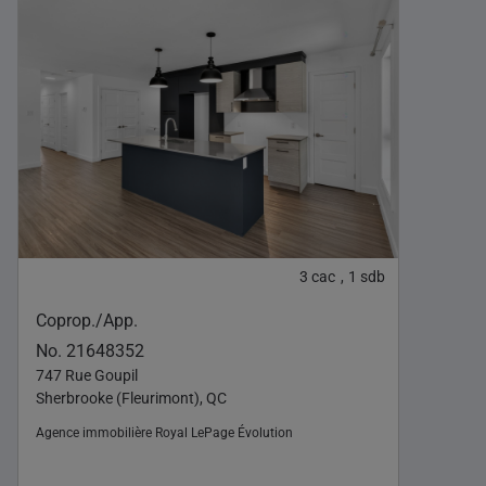
3
cac
1
sdb
,
Coprop./App.
No. 21648352
747 Rue Goupil
Sherbrooke (Fleurimont), QC
Agence immobilière
Royal LePage Évolution