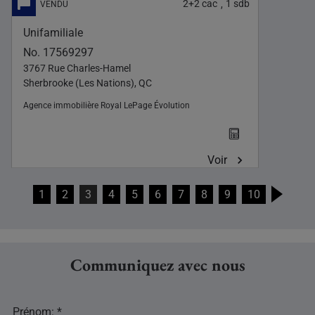
2+2
cac
1
sdb
,
Unifamiliale
No. 17569297
3767 Rue Charles-Hamel
Sherbrooke (Les Nations), QC
Agence immobilière
Royal LePage Évolution
Voir
1
2
3
4
5
6
7
8
9
10
Communiquez avec nous
Prénom: *