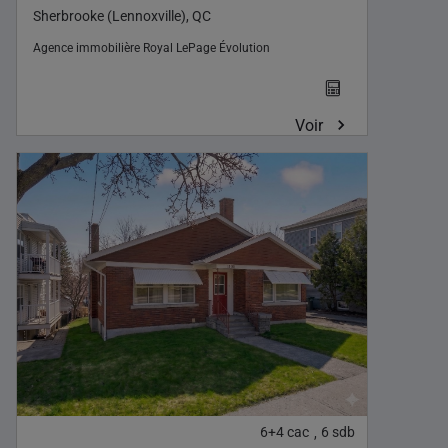
Sherbrooke (Lennoxville), QC
Agence immobilière
Royal LePage Évolution
Voir
6+4
cac
6
sdb
,