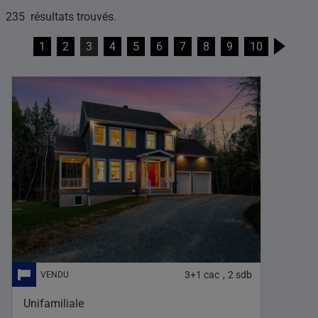
235 résultats trouvés.
1
2
3
4
5
6
7
8
9
10
3+1
cac
2
sdb
,
Unifamiliale