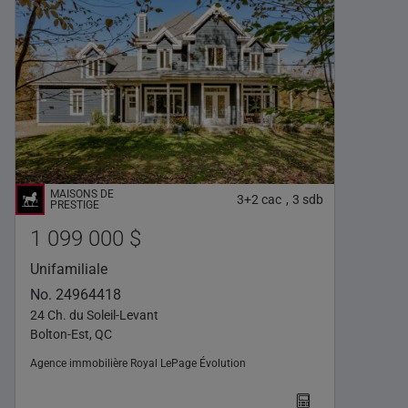
3+2
cac
3
sdb
,
1 099 000 $
Unifamiliale
No. 24964418
24 Ch. du Soleil-Levant
Bolton-Est, QC
Agence immobilière
Royal LePage Évolution