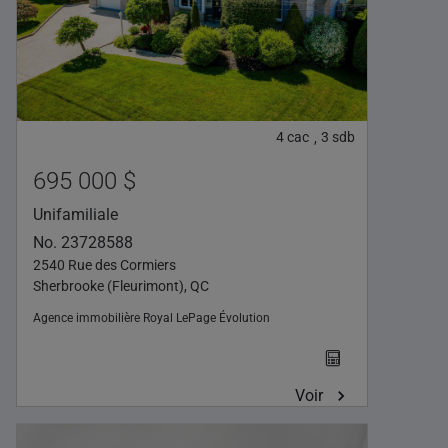
4
cac
3
sdb
,
695 000 $
Unifamiliale
No. 23728588
2540 Rue des Cormiers
Sherbrooke (Fleurimont), QC
Agence immobilière
Royal LePage Évolution
Voir